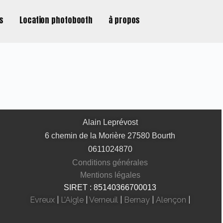
ns
Location photobooth
à propos
Alain Leprévost
6 chemin de la Morière 27580 Bourth
0611024870
Conditions générales
Mentions légales
SIRET : 85140366700013
Evreux
|
L’Aigle
|
Verneuil
|
Bernay
|
Alençon
|