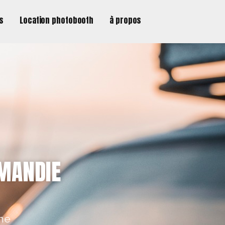
ns
Location photobooth
à propos
RMANDIE
one