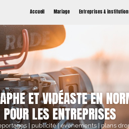
Accueil
Mariage
Entreprises & institutio
APHE ET VIDÉASTE EN NO
POUR LES ENTREPRISES
portages | publicité | évènements | plans dr