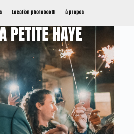
ns
Location photobooth
à propos
A PETITE HAYE